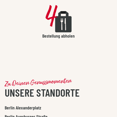
Bestellung abholen
Zu Deinen Genussmomenten
UNSERE STANDORTE
Stores Überspringen
Berlin Alexanderplatz
Berlin Augsburger Straße